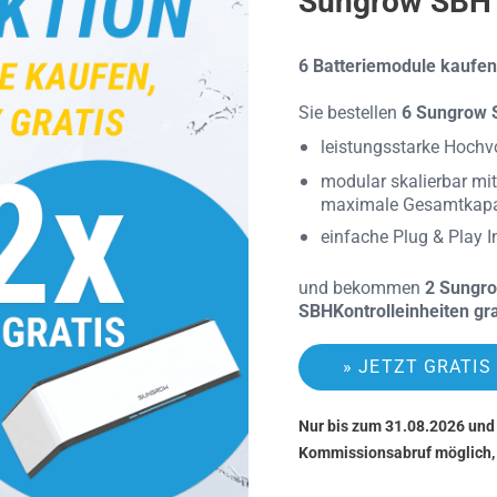
Sungrow SBH 
6 Batteriemodule kaufen,
Sie bestellen
6 Sungrow 
leistungsstarke Hochvo
modular skalierbar mit
maximale Gesamtkapa
einfache Plug & Play I
und bekommen
2 Sungro
SBH
Kontrolleinheiten gra
» JETZT GRATIS
Nur bis zum 31.08.2026 und 
Kommissionsabruf möglich, 