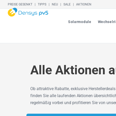
Skip
PR
EISE GESENKT
|
TIPPS
|
NE
U |
SALE |
AKTIONEN
to
main
Solarmodule
Wechselri
content
Alle Aktionen a
Ob attraktive Rabatte, exklusive Herstellerdeal
finden Sie alle laufenden Aktionen übersichtli
regelmäßig vorbei und profitieren Sie von uns