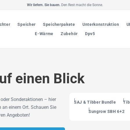
Wir liefern. Sie bauen.
Den Rest macht die Sonne.
chter
Speicher
Speicherpakete
Unterkonstruktion
U
E-Wärme
Zubehör
Dpv5
uf einen Blick
s oder Sonderaktionen – hier
SAJ & Tibber Bundle
Tib
ch an einem Ort. Schauen Sie
Sungrow SBH 6+2
eren Angeboten!