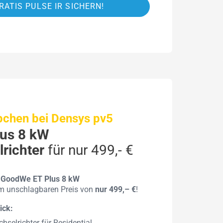
RATIS PULSE IR SICHERN!
hen bei Densys pv5
us 8 kW
richter
für nur 499,- €
n
GoodWe ET Plus 8 kW
 unschlagbaren Preis von
nur 499,– €
!
ick:
hselrichter für Residential