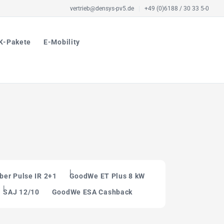
vertrieb@densys-pv5.de
|
+49 (0)6188 / 30 33 5-0
K-Pakete
E-Mobility
ber Pulse IR 2+1
GoodWe ET Plus 8 kW
SAJ 12/10
GoodWe ESA Cashback