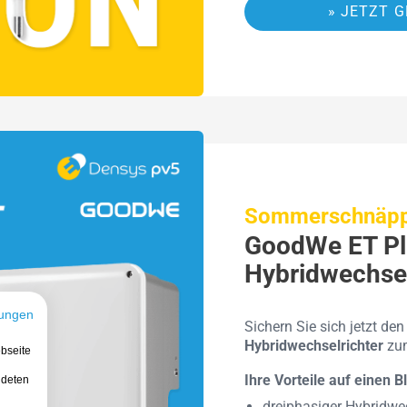
» JETZT G
Sommerschnäppc
GoodWe ET Pl
Hybridwechsel
ungen
Sichern Sie sich jetzt de
Hybridwechselrichter
zum
bseite
Ihre Vorteile auf einen Bl
ndeten
dreiphasiger Hybridwec