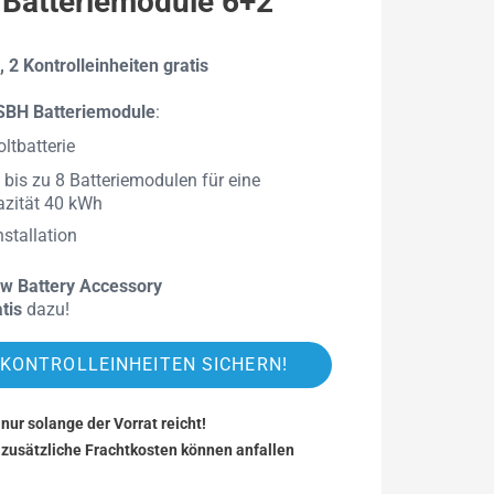
Batteriemodule 6+2
 2 Kontrolleinheiten gratis
SBH Batteriemodule
:
ltbatterie
 bis zu 8 Batteriemodulen für eine
zität 40 kWh
nstallation
w Battery Accessory
tis
dazu!
 KONTROLLEINHEITEN SICHERN!
nur solange der Vorrat reicht!
zusätzliche Frachtkosten können anfallen