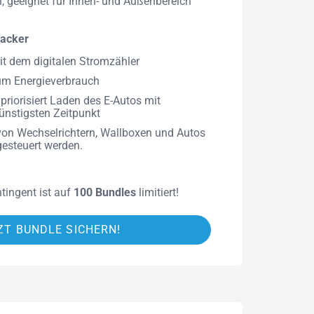
, geeignet für Innen- und Außenbereich
racker
mit dem digitalen Stromzähler
 zum Energieverbrauch
priorisiert Laden des E-Autos mit
nstigsten Zeitpunkt
 von Wechselrichtern, Wallboxen und Autos
gesteuert werden.
tingent ist auf
100 Bundles
limitiert!
ZT BUNDLE SICHERN!